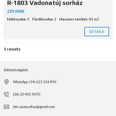
R-1803 Vadonatúj sorház
229.000€
Hálószoba:
3
Fürdőszoba:
2
Hasznos terület:
81 m2
DETAILS
1 results
Elérhetőségeink:
WhatsApp: (34) 623 256 896
(36) 20 405 9070
info.spanyolhaz@gmail.com