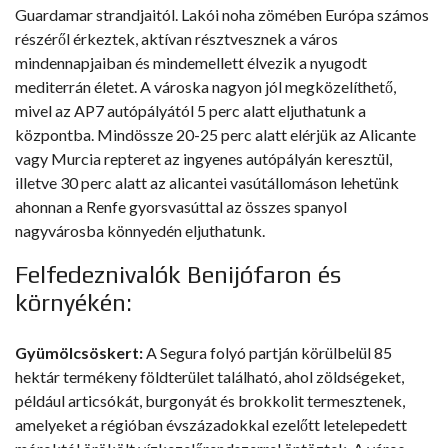
Guardamar strandjaitól. Lakói noha zömében Európa számos
részéről érkeztek, aktívan résztvesznek a város
mindennapjaiban és mindemellett élvezik a nyugodt
mediterrán életet. A városka nagyon jól megközelíthető,
mivel az AP7 autópályától 5 perc alatt eljuthatunk a
központba. Mindössze 20-25 perc alatt elérjük az Alicante
vagy Murcia repteret az ingyenes autópályán keresztül,
illetve 30 perc alatt az alicantei vasútállomáson lehetünk
ahonnan a Renfe gyorsvasúttal az összes spanyol
nagyvárosba könnyedén eljuthatunk.
Felfedeznivalók Benijófaron és
környékén:
Gyümölcsöskert:
A Segura folyó partján körülbelül 85
hektár termékeny földterület található, ahol zöldségeket,
például articsókát, burgonyát és brokkolit termesztenek,
amelyeket a régióban évszázadokkal ezelőtt letelepedett