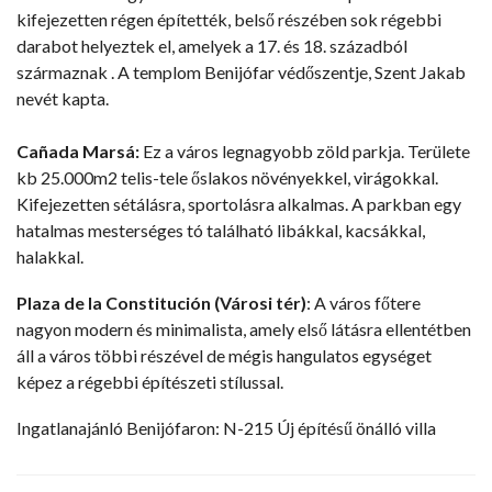
kifejezetten régen építették, belső részében sok régebbi
darabot helyeztek el, amelyek a 17. és 18. századból
származnak . A templom Benijófar védőszentje, Szent Jakab
nevét kapta.
Cañada Marsá:
Ez a város legnagyobb zöld parkja. Területe
kb 25.000m2 telis-tele őslakos növényekkel, virágokkal.
Kifejezetten sétálásra, sportolásra alkalmas. A parkban egy
hatalmas mesterséges tó található libákkal, kacsákkal,
halakkal.
Plaza de la Constitución (Városi tér)
: A város főtere
nagyon modern és minimalista, amely első látásra ellentétben
áll a város többi részével de mégis hangulatos egységet
képez a régebbi építészeti stílussal.
Ingatlanajánló Benijófaron:
N-215 Új építésű önálló villa