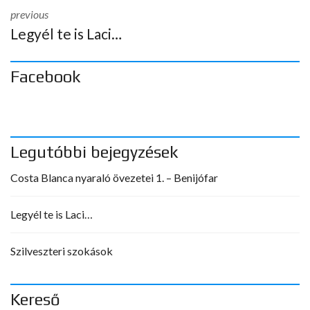
previous
Legyél te is Laci…
Facebook
Legutóbbi bejegyzések
Costa Blanca nyaraló övezetei 1. – Benijófar
Legyél te is Laci…
Szilveszteri szokások
Kereső