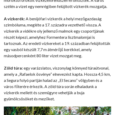
móroktól örökölt vízkezelőrendszerrel öntöztek. A város
szélén a vizet egy nemrégiben felújított vízkerék mozgatja.
A vízkerék:
A benijófari vízkerék a helyi mezőgazdaság
szimbóluma, megléte a 17. századra vezethető vissza. A
vízkerék a vidékre oly jellemző malmok egy csoportjának
részét képezi, amelyhez Formentera lisztmalomjai is
tartoznak. Az eredeti vízkereket a 19. században felújították
egy vasból készült 7,7 m átmérőjű kerékkel, amely
másodpercenként 80 liter vizet mozgat meg.
Zöld túra:
egy varázslatos, viszonylag könnyed túraútvonal,
amely a „Rafaelok ösvénye” elnevezést kapta. Hossza 4,5 km,
a Segura folyó partján halad az „El Secano” völgyben és a
város főterére érkezik. A zöld túra során elhaladunk a
vízkerék mellett és szemügyre vehetjük a buja
gyümölcsösöket és mezőket.