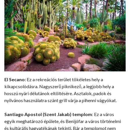
El Secano:
Ez a rekreációs terület tökéletes hely a
kikapcsolódásra. Nagyszerű piknikező, a legjobb hely a
hosszú nyári délutánok eltöltésére. Asztalok, padok és
nyilvános használatra szánt grill várja a pihenni vágyókat.
Santiago Apostol (Szent Jakab) templom
: Ez a város
egyik meghatározó épülete, és Benijófar a város történelmi
és kultúrális hagyatékának tekinti. Bár a templomot nem