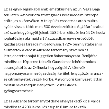
Ez az egyik leginkább emblematikus hely az ún. Vega Baja
területén. Az ókor óta stratégiai és kereskedelmi szerepe
erőteljes a környéken. A település eredete az arab múltra
nyúlik vissza, több mint 500 évvel ezelőttre. A „Jófar” arabul
szó szerint gyöngyöt jelent. 1582-ben először került Orihuela
joghatósága alá majd a 17. században egyre erősödött
gazdasági és társadalmi befolyása. 1729-ben hivatalosan is
elismerték a várost Alicante tartomány szívében és
létrejöhetett a saját független önkormányzata. Benijófar
mindössze 10 percre fekszik Guardamar fehérhomokos
strandjaitól és az Orihuela-hegységtől. A környék
hagyományosan mezőgazdasági terület, lenyűgöző narancs-
és citromligetek veszik körbe. A gyönyörű környezet láttán
méltán nevezhetjük Benijófart Costa Blanca
gyöngyszemének.
Ez az Alicante tartománytól délre elhelyezkedő kicsi város
mindössze 4200 lakosú és csupán 8 km-re fekszik