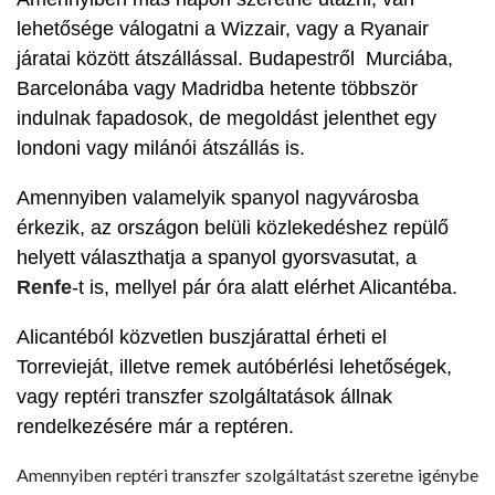
lehetősége válogatni a Wizzair, vagy a Ryanair
járatai között átszállással. Budapestről Murciába,
Barcelonába vagy Madridba hetente többször
indulnak fapadosok, de megoldást jelenthet egy
londoni vagy milánói átszállás is.
Amennyiben valamelyik spanyol nagyvárosba
érkezik, az országon belüli közlekedéshez repülő
helyett választhatja a spanyol gyorsvasutat, a
Renfe
-t is, mellyel pár óra alatt elérhet Alicantéba.
Alicantéból közvetlen buszjárattal érheti el
Torrevieját, illetve remek autóbérlési lehetőségek,
vagy reptéri transzfer szolgáltatások állnak
rendelkezésére már a reptéren.
Amennyiben reptéri transzfer szolgáltatást szeretne igénybe