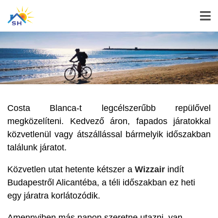
Costa Blanca-t legcélszerűbb repülővel
megközelíteni. Kedvező áron, fapados járatokkal
közvetlenül vagy átszállással bármelyik időszakban
találunk járatot.
Közvetlen utat hetente kétszer a
Wizzair
indít
Budapestről Alicantéba, a téli időszakban ez heti
egy járatra korlátozódik.
Amennyiben más napon szeretne utazni, van