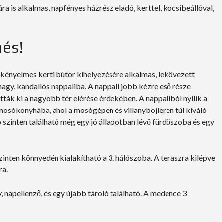
ra is alkalmas, napfényes házrész eladó, kerttel, kocsibeállóval,
és!
 kényelmes kerti bútor kihelyezésére alkalmas, lekövezett
nagy, kandallós nappaliba. A nappali jobb kézre eső része
ták ki a nagyobb tér elérése érdekében. A nappaliból nyílik a
 mosókonyhába, ahol a mosógépen és villanybojleren túl kiváló
só szinten található még egy jó állapotban lévő fürdőszoba és egy
szinten könnyedén kialakítható a 3. hálószoba. A teraszra kilépve
ra.
napellenző, és egy újabb tároló található. A medence 3