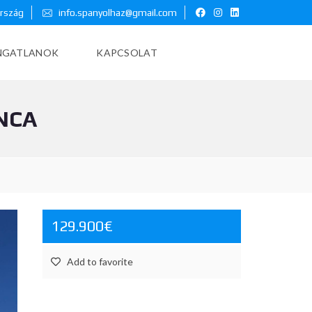
ország
info.spanyolhaz@gmail.com
INGATLANOK
KAPCSOLAT
NCA
129.900€
Add to favorite