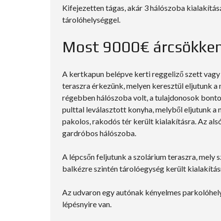
Kifejezetten tágas, akár 3 hálószoba kialakításá
tárolóhelységgel.
Most 9000€ árcsökken
A kertkapun belépve kerti reggeliző szett vagy
teraszra érkezünk, melyen keresztül eljutunk a 
régebben hálószoba volt, a tulajdonosok bontot
pulttal leválasztott konyha, melyből eljutunk a
pakolos, rakodós tér került kialakításra. Az al
gardróbos hálószoba.
A lépcsőn feljutunk a szolárium teraszra, mely 
balkézre szintén tárolóegység került kialakítás
Az udvaron egy autónak kényelmes parkolóhely, 
lépésnyire van.