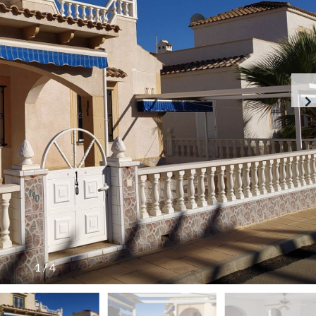
T
S
U
É
T
G
A
E
Z
K
Á
S
S
Z
R
O
Ó
L
L
G
U
Á
N
L
K
T
A
T
Á
S
O
K
1
/
4