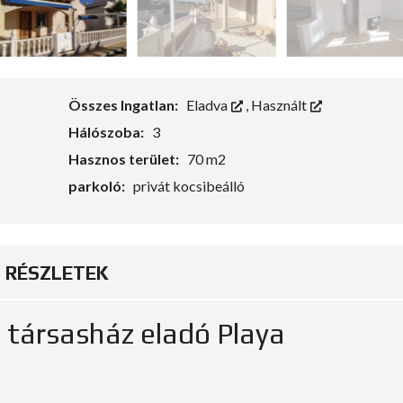
Összes Ingatlan:
Eladva
,
Használt
Hálószoba:
3
Hasznos terület:
70 m2
parkoló:
privát kocsibeálló
RÉSZLETEK
 társasház eladó Playa