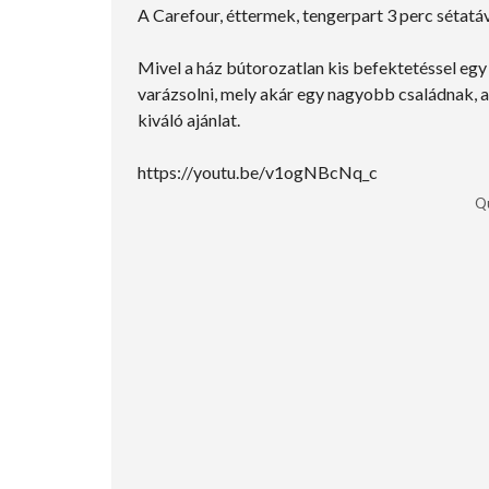
A Carefour, éttermek, tengerpart 3 perc sétatá
Mivel a ház bútorozatlan kis befektetéssel egy
varázsolni, mely akár egy nagyobb családnak, 
kiváló ajánlat.
https://youtu.be/v1ogNBcNq_c
Qu