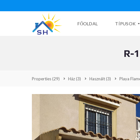
FŐOLDAL
TÍPUSOK
R-
H
A
S
Z
N
Properties
(29)
Ház
(3)
Használt
(3)
Playa Fla
Á
L
T
Ú
J
É
P
Í
T
É