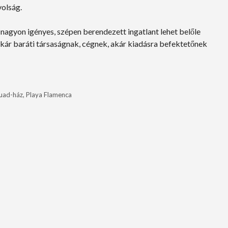
volság.
 nagyon igényes, szépen berendezett ingatlant lehet belőle
akár baráti társaságnak, cégnek, akár kiadásra befektetőnek
ad-ház, Playa Flamenca