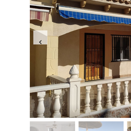
S
Ű
Ö
S
S
Z
E
S
I
N
G
A
T
L
A
N