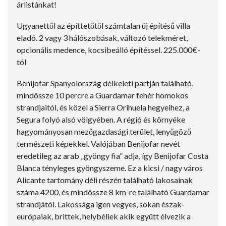
árlistánkat!
Ugyanettől az építtetőtől számtalan új építésű villa
eladó. 2 vagy 3 hálószobásak, változó telekméret,
opcionális medence, kocsibeálló építéssel. 225.000€-
tól
Benijofar Spanyolország délkeleti partján található,
mindössze 10 percre a Guardamar fehér homokos
strandjaitól, és közel a Sierra Orihuela hegyeihez, a
Segura folyó alsó völgyében. A régió és környéke
hagyományosan mezőgazdasági terület, lenyűgöző
természeti képekkel. Valójában Benijofar nevét
eredetileg az arab „gyöngy fia” adja, így Benijofar Costa
Blanca tényleges gyöngyszeme. Ez a kicsi / nagy város
Alicante tartomány déli részén található lakosainak
száma 4200, és mindössze 8 km-re található Guardamar
strandjától. Lakossága igen vegyes, sokan észak-
európaiak, brittek, helybéliek akik együtt élvezik a