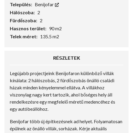
Település:
Benijofar
Hálószoba:
2
Fürdőszoba:
2
Hasznos terület:
90 m2
Telek méret:
135.5 m2
RÉSZLETEK
Legújabb projectjeink Benijofaron különböző villák
kínálata: 2 hálószobás, 2 fürdőszobás önálló családi
házak minden kényelemmel ellátva. A villákhoz
viszonylag nagy kert tartozik, ahol bőséges hely áll
rendelkezésre egy megfelelő méretű medencéhez és
egy autóbeállóhoz.
Benijofar több új építkezésnek ad helyet. Folyamatosan
épülnek az önálló villák, sorházak. Kérje aktuális