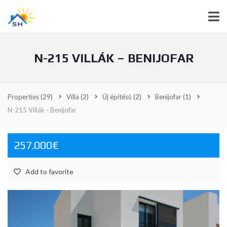
N-215 VILLÁK – BENIJOFAR
Properties
(29)
Villa
(2)
Új építésű
(2)
Benijofar
(1)
N-215 Villák - Benijofar
257.000€
Add to favorite