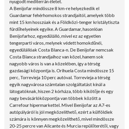
nyugodt mediterrán életet.
A Benijofar mindössze 8 km-re helyezkedik el
Guardamar fehérhomokos strandjaitól, amelyek több
mint 15 km hosszúak és a Földközi-tenger kristálytiszta
fürdőhelyeinek egyike. A Guardamar, hasonlóan
Benijofarhoz, egyedülálló, mivel ez az egyetlen
tengerparti város, melynek védett homokdűnéi,
egyedülállóak Costa Blanca-n. De Benijofar nemcsak
Costa Blanca strandjaihoz van közel, hanem sok
nagyobb város is van a közelében, így a térség
gazdasági központja is. Orihuela Costa mindössze 15
perc, Torrevieja 10 perc autóval. Torrevieja a térség
egyik nagyvárosa számtalan szolgáltatást kínál a
látogatóknak, hiszen 2 kórháza, több kikötője és egy
nagy bevásárlóközpontja van többek között a
Carrefour hipermarkettel. Mivel Benijofar az A7-es
autópályáról is jól megközelíthető, ezért a külföldiek
számára is könnyen megközelíthető, mivel mindössze
20-25 percre van Alicante és Murcia repülőterétől, vagy