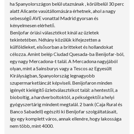
ha Spanyolországon belül utaznának , körülbelül 30 perc
alatt Alicante vasútállomására érhetnek, ahol a nagy
sebességű AVE vonattal Madrid gyorsan és
kényelmesen elérhető.
Benijofar óriási választékot kínál az üzletek
tekintetében. Néhány közülük kifejezetten a
külföldieket, elsősorban a britteket és hollandokat
célozza. Amint belép Ciudad Quesada-ba Benijofar-ból,
egy nagy Mercadona-t talál. A Mercadona nagyjából
olyan, mint a Sainsburys vagy a Tescos az Egyesült
Királyságban, Spanyolország legnagyobb
szupermarketláncát képviseli. Benijofaron minden
igényét kielégítő üzletválasztékot talál: a hentestől, a
bioboltig, a hardverboltoktól, a pékségektől a helyi
gyógyszertárig mindent megtalál. 2 bank (Caja Rural és
Banco Sabadell) egészíti ki Benijofar szolgáltatásait,
így egy komplett város, annak ellenére, hogy lakossága
nem több, mint 4000.