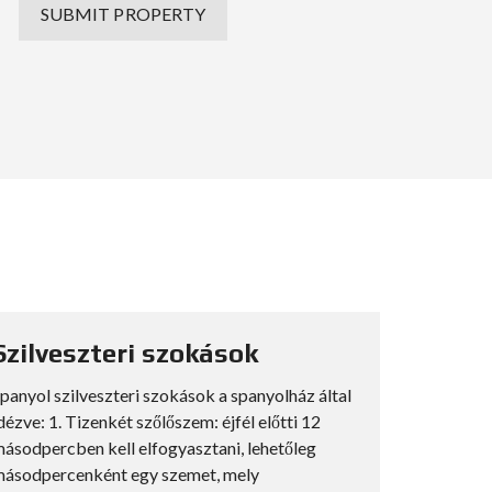
SUBMIT PROPERTY
Szilveszteri szokások
Costa
övezet
panyol szilveszteri szokások a spanyolház által
dézve: 1. Tizenkét szőlőszem: éjfél előtti 12
Benijófar
ásodpercben kell elfogyasztani, lehetőleg
nem egy sz
ásodpercenként egy szemet, mely
leginkább 