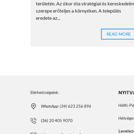
zerencsés
területén. Az ókor óta stratégiai és kereskedelm
tuszkoljuk
szerepe erőteljes a környéken. A település
eredete az...
D MORE
READ MORE
NYITV
Elérhetőségeink:
Hétfő-Pé
WhatsApp: (34) 623 256 896
Hétvége:
(36) 20 405 9070
Levelez