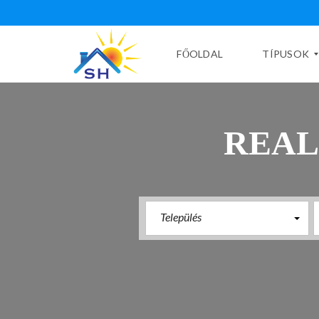
FŐOLDAL
TÍPUSOK
H
REAL
A
S
Z
N
Á
L
T
Település
Ú
J
É
P
Í
T
É