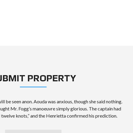
UBMIT PROPERTY
ll be seen anon. Aouda was anxious, though she said nothing.
ought Mr. Fogg’s manoeuvre simply glorious. The captain had
twelve knots,” and the Henrietta confirmed his prediction.