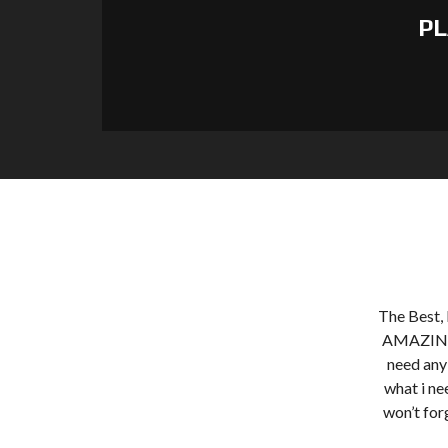
PL
The Best,
AMAZING. 
need any
what i ne
won’t for