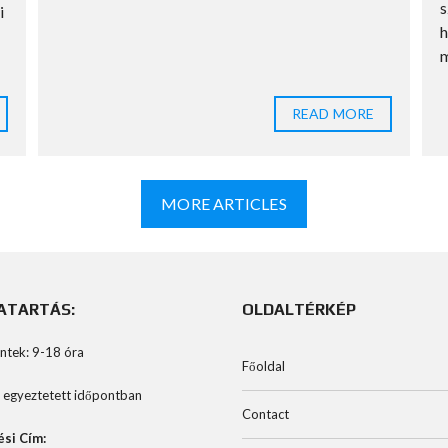
s
i
h
m
READ MORE
MORE ARTICLES
ATARTÁS:
OLDALTÉRKÉP
ntek: 9-18 óra
Főoldal
 egyeztetett időpontban
Contact
ési Cím: