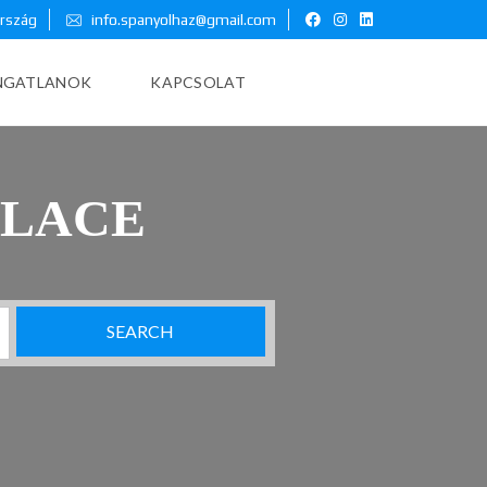
ország
info.spanyolhaz@gmail.com
INGATLANOK
KAPCSOLAT
PLACE
SEARCH