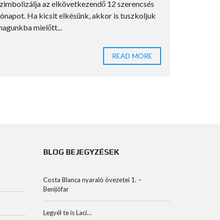
zimbolizálja az elkövetkezendő 12 szerencsés
területén.
ónapot. Ha kicsit elkésünk, akkor is tuszkoljuk
szerepe er
agunkba mielőtt...
eredete az.
READ MORE
BLOG BEJEGYZÉSEK
Costa Blanca nyaraló övezetei 1. –
Benijófar
Legyél te is Laci…