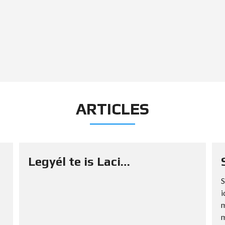
ARTICLES
Legyél te is Laci…
S
i
m
m