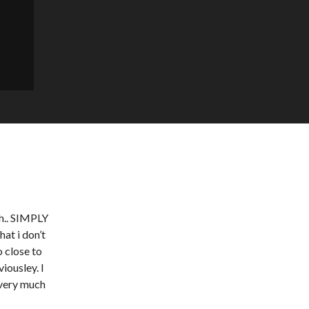
h.. SIMPLY
at i don’t
 close to
iousley. I
 very much