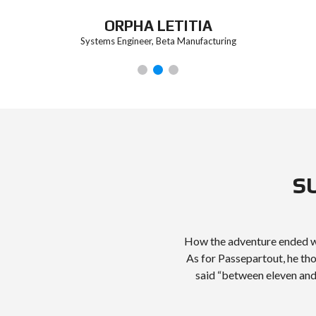
ORPHA LETITIA
Systems Engineer, Beta Manufacturing
S
How the adventure ended wi
As for Passepartout, he th
said “between eleven and 