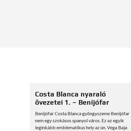
Costa Blanca nyaraló
övezetei 1. – Benijófar
lház által
tti 12
Benijófar Costa Blanca gyöngyszeme Benijófar
tőleg
nem egy szokásos spanyol város. Ez az egyik
leginkább emblematikus hely az ún. Vega Baja