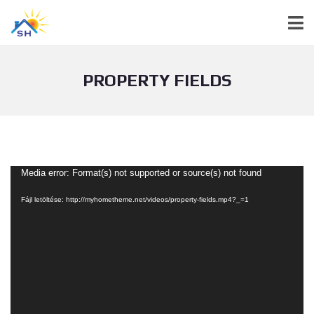
PROPERTY FIELDS
Videólejátszó
Media error: Format(s) not supported or source(s) not found
Fájl letöltése: http://myhometheme.net/videos/property-fields.mp4?_=1