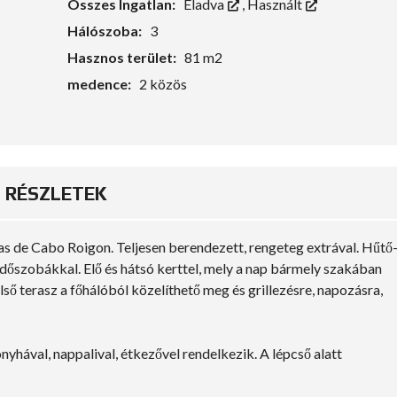
Összes Ingatlan:
Eladva
,
Használt
Hálószoba:
3
Hasznos terület:
81 m2
medence:
2 közös
RÉSZLETEK
s de Cabo Roigon. Teljesen berendezett, rengeteg extrával. Hűtő
rdőszobákkal. Elő és hátsó kerttel, mely a nap bármely szakában
lső terasz a főhálóból közelíthető meg és grillezésre, napozásra,
nyhával, nappalival, étkezővel rendelkezik. A lépcső alatt