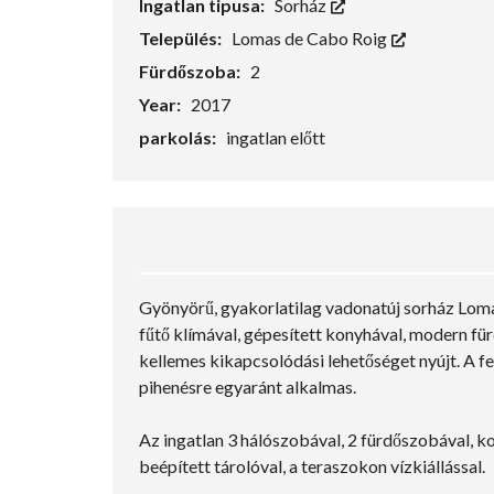
Ingatlan tipusa:
Sorház
Település:
Lomas de Cabo Roig
Fürdőszoba:
2
Year:
2017
parkolás:
ingatlan előtt
Gyönyörű, gyakorlatilag vadonatúj sorház Loma
fűtő klímával, gépesített konyhával, modern fü
kellemes kikapcsolódási lehetőséget nyújt. A fe
pihenésre egyaránt alkalmas.
Az ingatlan 3 hálószobával, 2 fürdőszobával, ko
beépített tárolóval, a teraszokon vízkiállással.