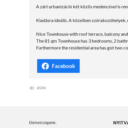
A zárt urbanizáció két közös medencével is re
Kiadásra ideális. A közelben szórakozóhelyek, 
Nice Townhouse with roof terrace, balcony and
The 81 qm Townhouse has 3 bedrooms, 2 bathroo
Furthermore the residential area has got two c
Facebook
ID:
4594
NYITV
Elérhetőségeink: