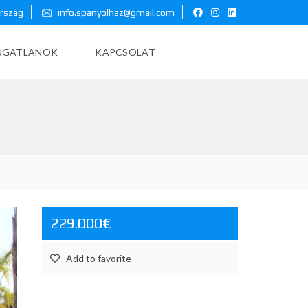
ország
info.spanyolhaz@gmail.com
INGATLANOK
KAPCSOLAT
229.000€
Add to favorite