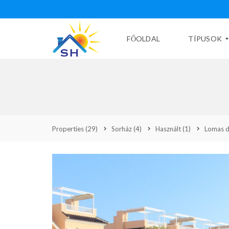
FŐOLDAL
TÍPUSOK
H
A
S
Z
N
Properties
(29)
Sorház
(4)
Használt
(1)
Lomas d
Á
L
T
Ú
J
É
P
Í
T
É