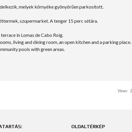
ndelkezik, melyek környéke gyönyörűen parkosított.
éttermek, szupermarket. A tenger 15 perc sétára.
 terrace in Lomas de Cabo Roig.
ms, living and dining room, an open kitchen and a parking place.
ommunity pools with green areas.
Views:
2
ATARTÁS:
OLDALTÉRKÉP