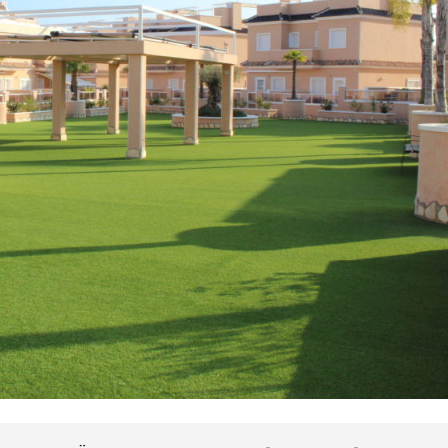
T
S
U
É
T
G
A
E
Z
K
Á
S
S
Z
R
O
Ó
L
L
G
U
Á
N
L
K
T
A
T
Á
S
O
K