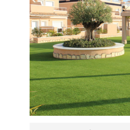
S
Ű
Ö
S
S
Z
E
S
I
N
G
A
T
L
A
N